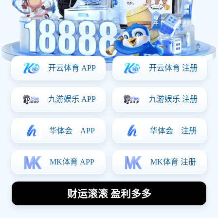
作为资深的数据服务提供商，球探比分坚持“客观、专业、
高效”的原则。我们通过自研的高精度数据采集系统，确保
每一粒进球、每一次犯规都能在毫秒级内同步更新至手机端
与PC端。对于关注
足球赛果
的球迷来说，这里是获取第一
手资讯的最佳选择。
即时比分 - 足球
查看更多 >
时间
对阵
半场
全场
曼城
2
1
78'
1-0
-
阿森纳
皇家马德里
1
2
65'
1-1
-
巴塞罗那
拜仁慕尼黑
20:30
-
-
多特蒙德