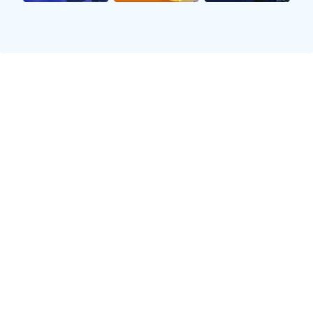
欧洲冠军联赛的淘汰赛阶段向来是强强对话的舞台。本赛季
的四强席位争夺异常激烈，皇家马德里、拜仁慕尼黑、巴黎
圣日耳曼等豪门均展现出强大的阵容深度。战术层面上，现
代足球愈发强调高位逼抢与快速转换。根据球探比分的深度
数据统计，拥有更丰富欧冠经验的球队在点球大战或加时赛
中表现更为稳健。我们将持续更新各支球队的伤停情况与首
发预测，为球迷提供最详尽的
赛事数据
支持。
即时比分 - 篮球 (NBA)
查看更多 >
状态
客队
Q1-Q4
总分
28-25 |
Q3
68
75
洛杉矶湖人 vs 金州勇士
22-30 |
-
04:20
18-20
30-28 |
25-22 |
103
105
已结束
波士顿凯尔特人 vs 迈阿密热火
-